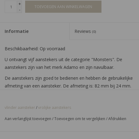
+
TOEVOEGEN AAN WINKELWAGEN
-
Informatie
Reviews
(0)
Beschikbaarheid:
Op voorraad
U ontvangt vijf aanstekers uit de categorie "Monsters". De
aanstekers zijn van het merk Adamo en zijn navulbaar.
De aanstekers zijn goed te bedienen en hebben de gebruikelijke
afmeting van een aansteker. De afmeting is: 82 mm bij 24 mm.
Bestel hier uw vrolijke "Monsters" aanstekers.
vlinder aansteker
/
vrolijke aanstekers
Aan verlanglijst toevoegen
/
Toevoegen om te vergelijken
/
Afdrukken