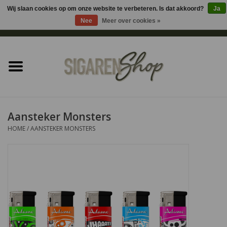
Wij slaan cookies op om onze website te verbeteren. Is dat akkoord?
Ja
Nee
Meer over cookies »
0 Artikelen - €0,00
Home
Sigaren accessoires
Sigaretten accessoires
Aansteker Monsters
HOME
/
AANSTEKER MONSTERS
Shag accessoires
Aansteker
Headshop
Cadeau