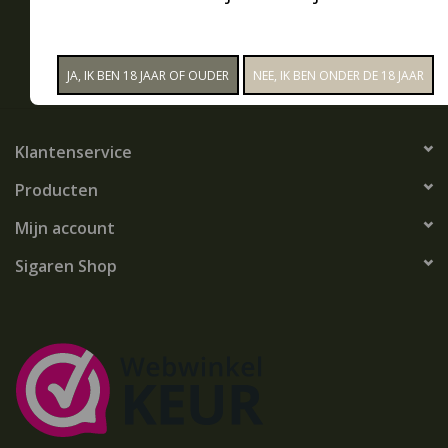
Snoep
ABONNEER
Aanbiedingen
Klantenservice
Koffie en thee
Producten
Blog
Mijn account
Sigaren Shop