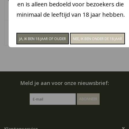
en is alleen bedoeld voor bezoekers die
Snoep
minimaal de leeftijd van 18 jaar hebben.
Choc & Croc Hoera
Choc & Croc Proficiat
Aanbiedingen
€3,95
€6,95
Koffie en thee
Blog
Meld je aan voor onze nieuwsbrief:
ABONNEER