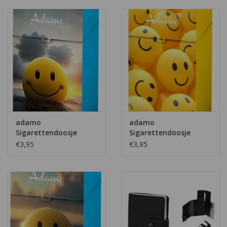
adamo
adamo
Sigarettendoosje
Sigarettendoosje
Happy versie 3
Happy versie 2
€3,95
€3,95