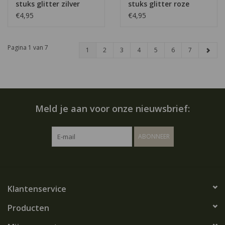
stuks glitter zilver
stuks glitter roze
€4,95
€4,95
Pagina 1 van 7
1
2
3
4
5
6
7
Meld je aan voor onze nieuwsbrief:
ABONNEER
Klantenservice
Producten