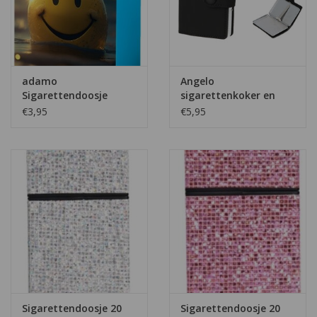
adamo
Angelo
Sigarettendoosje
sigarettenkoker en
Happy versie 1
pashouder
€3,95
€5,95
Sigarettendoosje 20
Sigarettendoosje 20