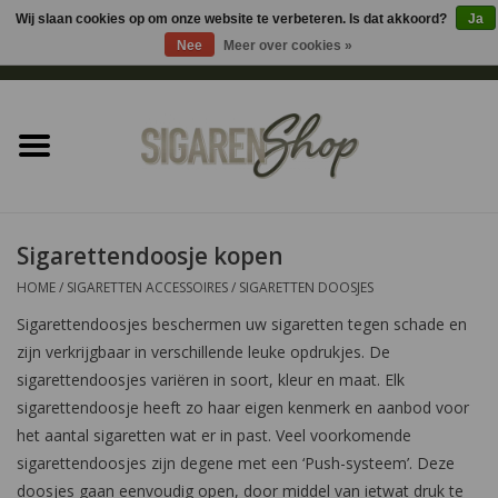
Wij slaan cookies op om onze website te verbeteren. Is dat akkoord?
Ja
Nee
Meer over cookies »
0 Artikelen - €0,00
Home
Sigaren accessoires
Sigaretten accessoires
Sigarettendoosje kopen
HOME
/
SIGARETTEN ACCESSOIRES
/
SIGARETTEN DOOSJES
Shag accessoires
Sigarettendoosjes beschermen uw sigaretten tegen schade en
zijn verkrijgbaar in verschillende leuke opdrukjes. De
Aansteker
sigarettendoosjes variëren in soort, kleur en maat. Elk
sigarettendoosje heeft zo haar eigen kenmerk en aanbod voor
Headshop
het aantal sigaretten wat er in past. Veel voorkomende
sigarettendoosjes zijn degene met een ‘Push-systeem’. Deze
Cadeau
doosjes gaan eenvoudig open, door middel van ietwat druk te