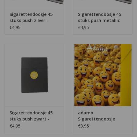
Sigarettendoosje 45
Sigarettendoosje 45
stuks push zilver -
stuks push metallic
goud-
€4,95
€4,95
Sigarettendoosje 45
adamo
stuks push zwart -
Sigarettendoosje
Happy versie 4
€4,95
€3,95