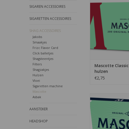
De mascotte filter h
SIGAREN ACCESSOIRES
Nederland de meest
huls die gebruikt wo
SIGARETTEN ACCESSOIRES
sigaretten te m
SHAG ACCESSOIRES
TOEVOEGEN AAN WI
Jakobs
Smaakjes
Frizc Flavor Card
Click balletjes
Shagsteentjes
Filters
Mascotte Classic 
Shagzakjes
hulzen
Hulzen
€2,75
Vloei
Sigaretten machine
Mascotte
De Extra Thin vloei
Asbak
Mascotte, er zitten
vloeitjes in een 
AANSTEKER
TOEVOEGEN AAN WI
HEADSHOP