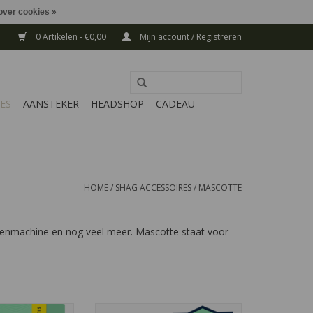
over cookies »
0 Artikelen - €0,00
Mijn account / Registreren
ES
AANSTEKER
HEADSHOP
CADEAU
HOME
/
SHAG ACCESSOIRES
/
MASCOTTE
ettenmachine en nog veel meer. Mascotte staat voor