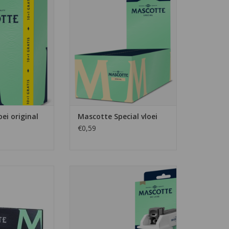
 en profiteer van
De Mascotte special vloei is van
vloeiboekje.
een prima kwaliteit en ze rollen
en plakken goed.
N WINKELWAGEN
TOEVOEGEN AAN WINKELWAGEN
ei original
Mascotte Special vloei
€0,59
 M-series van
tra-dunne, lange
De Mascotte hulzenstopper de
n een pakje.
luxe is het eerste sigaretten
apparaatje van Mascotte en is
N WINKELWAGEN
uiteindelijk ook de beste. Er zijn
goedkopere en duurdere