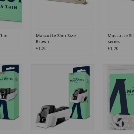
Thin
Mascotte Slim Size
Mascotte Sl
Brown
series
€1,20
€1,20
De Mascotte flexsize
hulzenstopper is geschikt voor
assic
Maak uw eigen 
de normale filters van Mascotte
en ideaal
van een filter e
maar ook voor de XL variant,
per voor
TOEVOEGEN AA
hierbij is de filter net wat langer.
n klein en
el.
TOEVOEGEN AAN WINKELWAGEN
NKELWAGEN