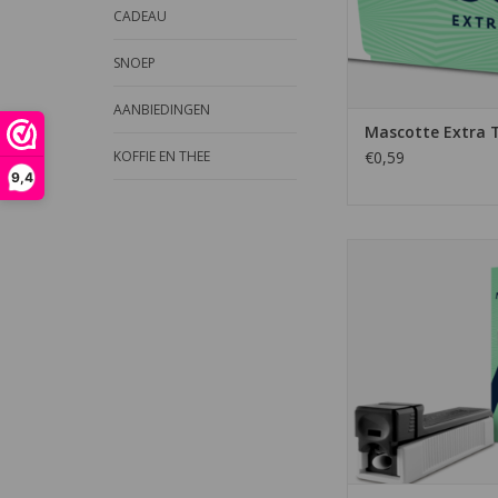
CADEAU
SNOEP
AANBIEDINGEN
Mascotte Extra 
€0,59
KOFFIE EN THEE
9,4
De Mascotte cl
hulzenstopper is e
model hulzenstop
onderweg. Het is ee
handzaam mod
TOEVOEGEN AAN WI