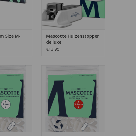
modellen, maar voor de meeste
mensen is dit artikel het best
geschikt.
TOEVOEGEN AAN WINKELWAGEN
im Size M-
Mascotte Hulzenstopper
de luxe
€13,95
shagje, voorzien
De smalste filter uit het
n filter de rook.
assortiment van Mascotte,
daarom zitten er in een zakje wel
N WINKELWAGEN
150 filters.
TOEVOEGEN AAN WINKELWAGEN