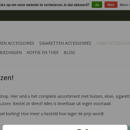
kies op om onze website te verbeteren. Is dat akkoord?
Ja
Nee
Meer 
REN ACCESSOIRES
SIGARETTEN ACCESSOIRES
SHAG ACCESSOIR
BIEDINGEN
KOFFIE EN THEE
BLOG
zen!
shop. Hier vind u het complete assortiment met hulzen, vloei, sigar
ulzen
. Bestel ze direct! Alles is leverbaar uit eigen voorraad.
pel korting! Hoe meer u besteld hoe lager de prijs wordt.