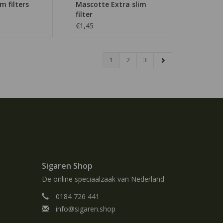
m filters
Mascotte Extra slim
filter
€1,45
1
2
3
Sigaren Shop
De online speciaalzaak van Nederland
0184 726 441
info@sigaren.shop