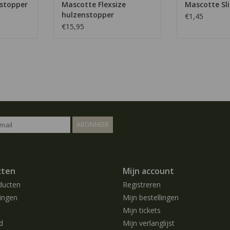
stopper
Mascotte Flexsize
Mascotte Sli
hulzenstopper
€1,45
€15,95
ABONNEER
cten
Mijn account
ducten
Registreren
ingen
Mijn bestellingen
Mijn tickets
d
Mijn verlanglijst