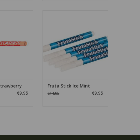
Strawberry, elke
t voor ca. 800 tot
De Fruta Stick Ice Mint, elke stift is
garetten.
geschikt voor ca. 800 tot 1000
sigaretten.
N WINKELWAGEN
TOEVOEGEN AAN WINKELWAGEN
Strawberry
Fruta Stick Ice Mint
€9,95
€9,95
€14,95