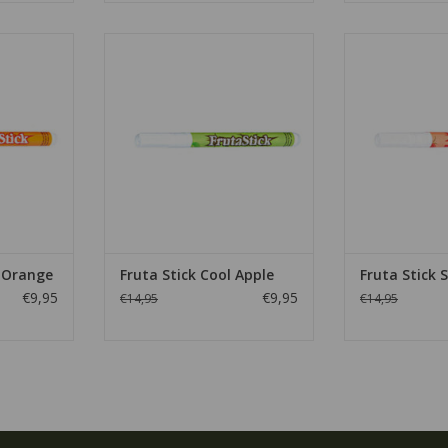
range, elke
De Fruta Stick Cool Apple, elke
De Fruta Stick 
ca. 800 tot
stift is geschikt voor ca. 800 tot
stift is geschik
en.
1000 sigaretten.
1000 si
NKELWAGEN
TOEVOEGEN AAN WINKELWAGEN
TOEVOEGEN AA
h Orange
Fruta Stick Cool Apple
Fruta Stick 
€9,95
€9,95
€14,95
€14,95