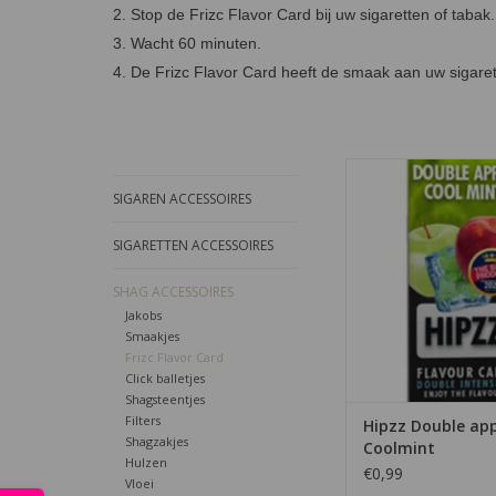
2. Stop de Frizc Flavor Card bij uw sigaretten of tabak.
3. Wacht 60 minuten.
4. De Frizc Flavor Card heeft de smaak aan uw sigare
Smaakkaartjes met
Double apple Co
SIGAREN ACCESSOIRES
TOEVOEGEN AAN WI
SIGARETTEN ACCESSOIRES
SHAG ACCESSOIRES
Jakobs
Smaakjes
Frizc Flavor Card
Click balletjes
Shagsteentjes
Filters
Hipzz Double app
Shagzakjes
Coolmint
Hulzen
€0,99
Vloei