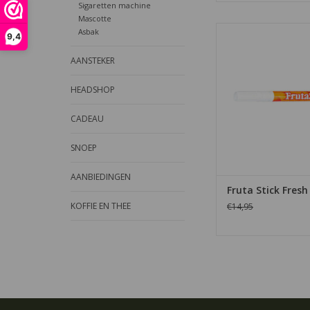
Sigaretten machine
Mascotte
De Fruta Stick Fresh O
Asbak
9,4
stift is geschikt voor 
1000 sigarett
AANSTEKER
TOEVOEGEN AAN WI
HEADSHOP
CADEAU
SNOEP
AANBIEDINGEN
Fruta Stick Fres
KOFFIE EN THEE
€14,95