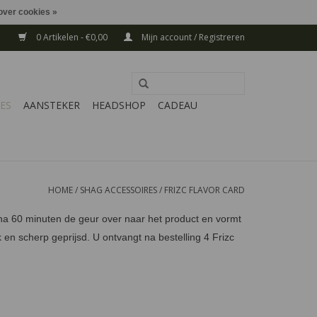
over cookies »
0 Artikelen - €0,00
Mijn account / Registreren
ES
AANSTEKER
HEADSHOP
CADEAU
HOME
/
SHAG ACCESSOIRES
/
FRIZC FLAVOR CARD
l na 60 minuten de geur over naar het product en vormt
en scherp geprijsd. U ontvangt na bestelling 4 Frizc