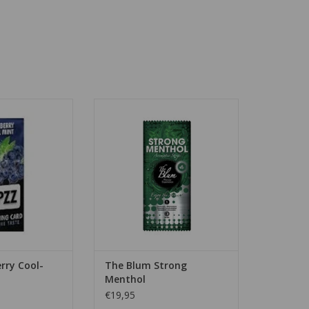
s met de smaak
y Coolmint
The Blum Strong Menthol geven
een strong menthol smaak aan
N WINKELWAGEN
uw sigaret.
TOEVOEGEN AAN WINKELWAGEN
rry Cool-
The Blum Strong
Menthol
€19,95