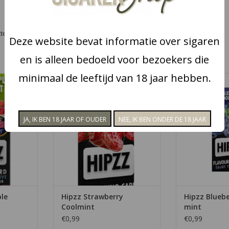
tten of tabak overgebracht.
Deze website bevat informatie over sigaren
~
Op werkdagen voor 15:00 besteld? Volgende dag in huis!
~
en is alleen bedoeld voor bezoekers die
minimaal de leeftijd van 18 jaar hebben.
 de smaak
Smaakkaartjes met de smaak
Smaakkaartje
olmint
Strawberry Coolmint
Blueberr
NKELWAGEN
TOEVOEGEN AAN WINKELWAGEN
TOEVOEGEN AA
le
Hipzz Strawberry
Hipzz Bluebe
Coolmint
mint
€0,99
€0,99