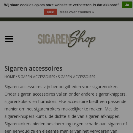
Wij slaan cookies op om onze website te verbeteren. Is dat akkoord?
Ja
Nee
Meer over cookies »
0 Artikelen - €0,00
Home
Sigaren accessoires
Sigaretten accessoires
Sigaren accessoires
HOME
/
SIGAREN ACCESSOIRES
/
SIGAREN ACCESSOIRES
Shag accessoires
Sigaren accessoires zijn benodigdheden voor sigarenrokers.
Onder sigaren accessoires vallen onder andere sigarenknippers,
Aansteker
sigarenkokers en humidors. Elke accessoire biedt een passende
manier om het sigarenrokers makkelijker te maken. Met de
Headshop
sigarenknippers kunt u de dichte zijde van sigaren afknippen.
Sigarenkokers bieden bescherming tegen schade aan sigaren of
Cadeau
een eenvoudige en elegante manier van het vervoeren van