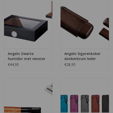
Angelo Zwarte
Angelo Sigarenkoker
humidor met venster
donkerbruin leder
,14cm, ring 40
€44,95
€28,95