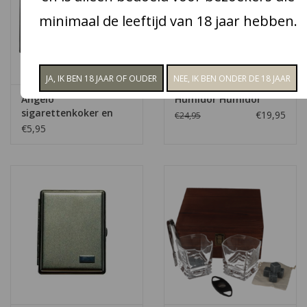
minimaal de leeftijd van 18 jaar hebben.
Angelo
Humidor Humidor
sigarettenkoker en
€19,95
€24,95
pashouder
€5,95