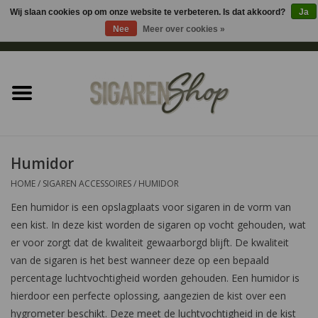
Wij slaan cookies op om onze website te verbeteren. Is dat akkoord?
Ja
Nee
Meer over cookies »
0 Artikelen - €0,00
Home
Sigaren accessoires
Sigaretten accessoires
Humidor
HOME
/
SIGAREN ACCESSOIRES
/
HUMIDOR
Shag accessoires
Een humidor is een opslagplaats voor sigaren in de vorm van
een kist. In deze kist worden de sigaren op vocht gehouden, wat
Aansteker
er voor zorgt dat de kwaliteit gewaarborgd blijft. De kwaliteit
van de sigaren is het best wanneer deze op een bepaald
Headshop
percentage luchtvochtigheid worden gehouden. Een humidor is
hierdoor een perfecte oplossing, aangezien de kist over een
Cadeau
hygrometer beschikt. Deze meet de luchtvochtigheid in de kist