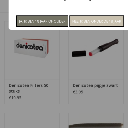
snel op Sigaren.Shop! ~
Denicotea Filters 50
Denicotea pijpje zwart
stuks
€3,95
€10,95