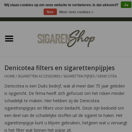
Wij slaan cookies op om onze website te verbeteren. Is dat akkoord?
Ja
Nee
Meer over cookies »
0 Artikelen - €0,00
Home
Sigaren accessoires
Sigaretten accessoires
Denicotea filters en sigarettenpijpjes
HOME
/
SIGARETTEN ACCESSOIRES
/
SIGARETTEN PIJPJES
/
DENICOTEA
Shag accessoires
Denicotea is een Duits bedrijf, wat al meer dan 75 jaar geleden
is opgericht. De firma heeft zich gefocust om het roken minder
Aansteker
schadelijk te maken. Hier hebben zij de Denicotea
sigarettenpijpjes en filters voor bedacht. Deze zijn bedoeld om
Headshop
een deel van de schadelijke stoffen uit de sigaret te halen. Het
sigarettenpijpje kunt u blijven gebruiken, hetgeen wat u vervangt
Cadeau
is het filter wat binnen het pijpje zit.