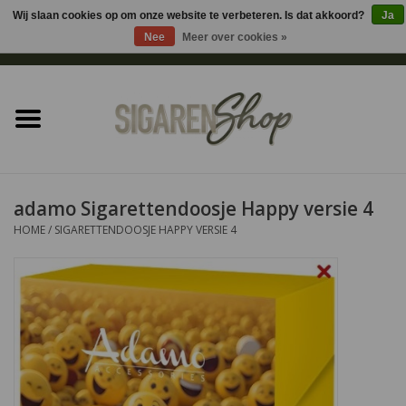
Wij slaan cookies op om onze website te verbeteren. Is dat akkoord?
Ja
Nee
Meer over cookies »
0 Artikelen - €0,00
Home
Sigaren accessoires
Sigaretten accessoires
adamo Sigarettendoosje Happy versie 4
HOME
/
SIGARETTENDOOSJE HAPPY VERSIE 4
Shag accessoires
Aansteker
Headshop
Cadeau