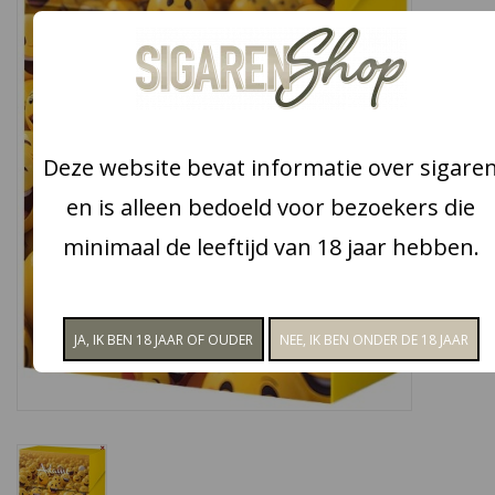
Snoep
Aanbiedingen
Deze website bevat informatie over sigare
Koffie en thee
en is alleen bedoeld voor bezoekers die
Blog
minimaal de leeftijd van 18 jaar hebben.