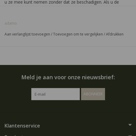
u ze mee kunt nemen zonder dat ze beschadigen. Als u de
voorkant van het doosje indrukt schiet het doosje automatisch
open.
adamo
Aan verlanglijst toevoegen
/
Toevoegen om te vergelijken
/
Afdrukken
Meld je aan voor onze nieuwsbrief:
ABONNEER
Klantenservice