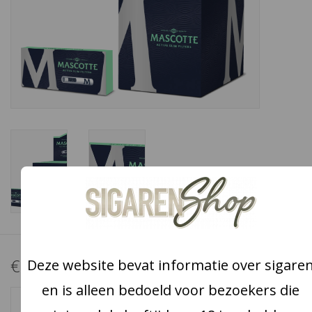
Snoep
Aanbiedingen
Koffie en thee
Blog
€1,89
Deze website bevat informatie over sigare
en is alleen bedoeld voor bezoekers die
+
TOEVOEGEN AAN WINKELWAGEN
-