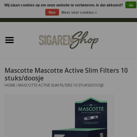
Wij slaan cookies op om onze website te verbeteren. Is dat akkoord?
Ja
Nee
Meer over cookies »
0 Artikelen - €0,00
Home
Sigaren accessoires
Sigaretten accessoires
Mascotte Mascotte Active Slim Filters 10
stuks/doosje
Shag accessoires
HOME
/
MASCOTTE ACTIVE SLIM FILTERS 10 STUKS/DOOSJE
Aansteker
Headshop
Cadeau