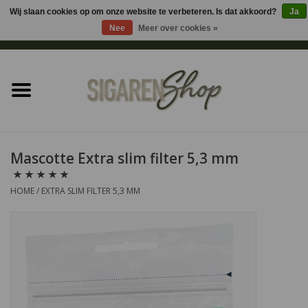
Wij slaan cookies op om onze website te verbeteren. Is dat akkoord?
Ja
Nee
Meer over cookies »
0 Artikelen - €0,00
Home
Sigaren accessoires
Sigaretten accessoires
Mascotte Extra slim filter 5,3 mm
Shag accessoires
HOME
/
EXTRA SLIM FILTER 5,3 MM
Aansteker
Headshop
Cadeau