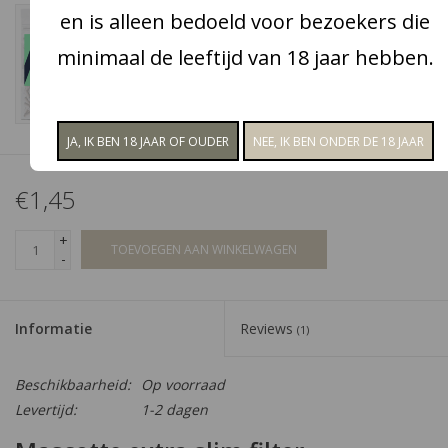
en is alleen bedoeld voor bezoekers die
minimaal de leeftijd van 18 jaar hebben.
€1,45
+
TOEVOEGEN AAN WINKELWAGEN
-
Informatie
Reviews
(1)
Beschikbaarheid:
Op voorraad
Levertijd:
1-2 dagen