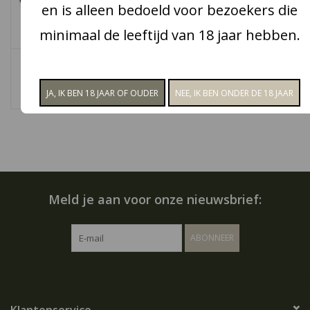
en is alleen bedoeld voor bezoekers die
Snoep
minimaal de leeftijd van 18 jaar hebben.
Choc & Croc Hoera
Choc & Croc Proficiat
Aanbiedingen
€3,95
€6,95
Koffie en thee
Blog
Meld je aan voor onze nieuwsbrief:
ABONNEER