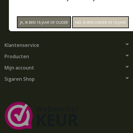
Snoep
ABONNEER
Aanbiedingen
Klantenservice
Koffie en thee
Producten
Blog
Mijn account
Sigaren Shop