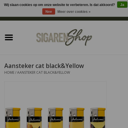
Wij slaan cookies op om onze website te verbeteren. Is dat akkoord?
Ja
Nee
Meer over cookies »
0 Artikelen - €0,00
Home
Sigaren accessoires
Sigaretten accessoires
Aansteker cat black&Yellow
HOME
/
AANSTEKER CAT BLACK&YELLOW
Shag accessoires
Aansteker
Headshop
Cadeau