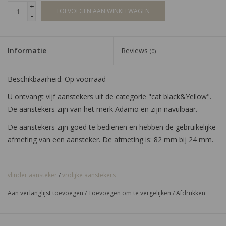
+
TOEVOEGEN AAN WINKELWAGEN
-
Informatie
Reviews
(0)
Beschikbaarheid:
Op voorraad
U ontvangt vijf aanstekers uit de categorie "cat black&Yellow".
De aanstekers zijn van het merk Adamo en zijn navulbaar.
De aanstekers zijn goed te bedienen en hebben de gebruikelijke
afmeting van een aansteker. De afmeting is: 82 mm bij 24 mm.
Bestel hier uw vrolijke "cat black&Yellow" aanstekers.
vlinder aansteker
/
vrolijke aanstekers
Aan verlanglijst toevoegen
/
Toevoegen om te vergelijken
/
Afdrukken