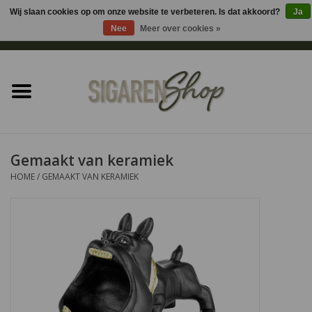
Wij slaan cookies op om onze website te verbeteren. Is dat akkoord?
Ja
Nee
Meer over cookies »
0 Artikelen - €0,00
Home
Sigaren accessoires
Sigaretten accessoires
Gemaakt van keramiek
HOME
/
GEMAAKT VAN KERAMIEK
Shag accessoires
Aansteker
Headshop
Cadeau