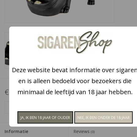
Snoep
Aanbiedingen
Koffie en thee
Blog
Deze website bevat informatie over sigare
en is alleen bedoeld voor bezoekers die
€19,95
minimaal de leeftijd van 18 jaar hebben.
+
TOEVOEGEN AAN WINKELWAGEN
-
Informatie
Reviews
(0)