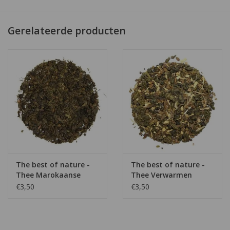
Groene thee
Fris en kruidig
Gerelateerde producten
Goudsbloem en nog meer mooie producten
Verassende thee!
The best of nature -
The best of nature -
Thee Marokaanse
Thee Verwarmen
muntthee
€3,50
€3,50