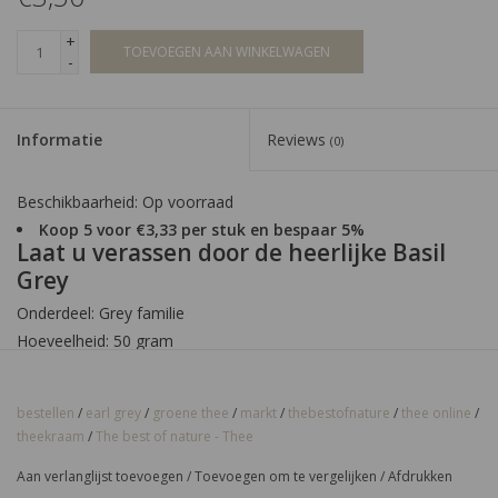
+
TOEVOEGEN AAN WINKELWAGEN
-
Informatie
Reviews
(0)
Beschikbaarheid:
Op voorraad
Koop 5 voor €3,33 per stuk en bespaar 5%
Laat u verassen door de heerlijke Basil
Grey
Onderdeel: Grey familie
Hoeveelheid: 50 gram
Sterkte & Smaak: Fris en kruidig
bestellen
/
earl grey
/
groene thee
/
markt
/
thebestofnature
/
thee online
/
Specificaties:
theekraam
/
The best of nature - Thee
Laat u verassen door Basil Grey
Aan verlanglijst toevoegen
/
Toevoegen om te vergelijken
/
Afdrukken
Gewicht: 50 gram