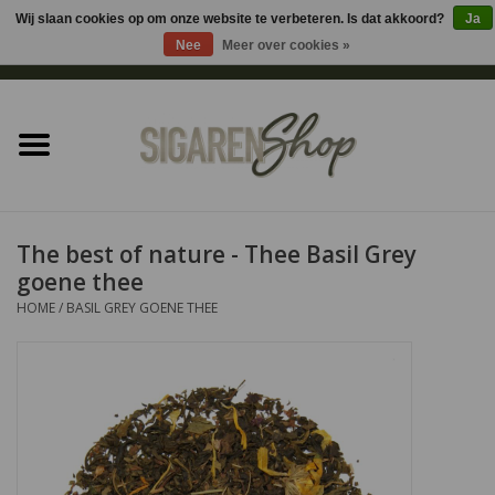
Wij slaan cookies op om onze website te verbeteren. Is dat akkoord?
Ja
Nee
Meer over cookies »
0 Artikelen - €0,00
Home
Sigaren accessoires
Sigaretten accessoires
The best of nature - Thee Basil Grey
goene thee
Shag accessoires
HOME
/
BASIL GREY GOENE THEE
Aansteker
Headshop
Cadeau