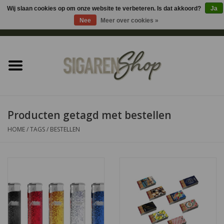
Wij slaan cookies op om onze website te verbeteren. Is dat akkoord?
Ja
Nee
Meer over cookies »
0 Artikelen - €0,00
Home
Sigaren accessoires
Sigaretten accessoires
Producten getagd met bestellen
HOME
/
TAGS
/
BESTELLEN
Shag accessoires
Aansteker
Headshop
Cadeau