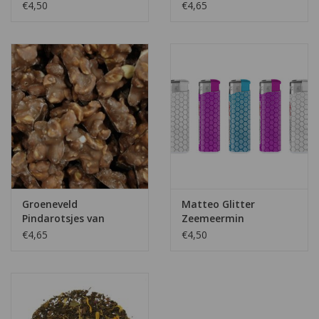
chocolade
€4,50
€4,65
Groeneveld
Matteo Glitter
Pindarotsjes van
Zeemeermin
melkcocolade
aanstekers
€4,65
€4,50