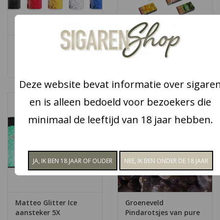
Snoep
Matteo Glitter Mirror
adamo Lucifer
Aanbiedingen
Princes aansteker 5X -
€1,50
€4,50
Koffie en thee
Deze website bevat informatie over sigare
en is alleen bedoeld voor bezoekers die
Blog
minimaal de leeftijd van 18 jaar hebben.
Matteo Glitter Ice
Groeneveld
aansteker 5X
Pindarotsjes van pure