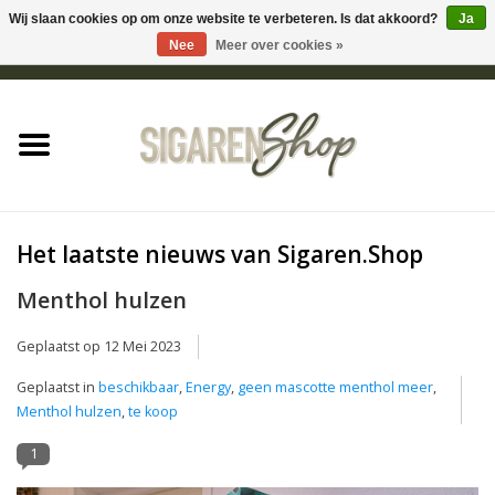
Wij slaan cookies op om onze website te verbeteren. Is dat akkoord?
Ja
Nee
Meer over cookies »
0 Artikelen - €0,00
Home
Sigaren accessoires
Sigaretten accessoires
Het laatste nieuws van Sigaren.Shop
Shag accessoires
Menthol hulzen
Geplaatst op
12 Mei 2023
Aansteker
Geplaatst in
beschikbaar
,
Energy
,
geen mascotte menthol meer
,
Menthol hulzen
,
te koop
Headshop
1
Cadeau