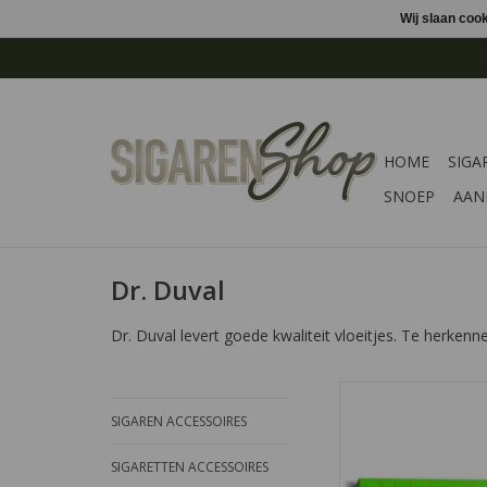
Wij slaan coo
HOME
SIGA
SNOEP
AAN
Dr. Duval
Dr. Duval levert goede kwaliteit vloeitjes. Te herken
Een pakje Dr. Duval v
SIGAREN ACCESSOIRES
50 rijste vloeit
SIGARETTEN ACCESSOIRES
TOEVOEGEN AAN WI