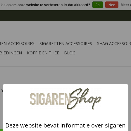
kies op om onze website te verbeteren. Is dat akkoord?
Ja
Nee
Meer 
REN ACCESSOIRES
SIGARETTEN ACCESSOIRES
SHAG ACCESSOIR
BIEDINGEN
KOFFIE EN THEE
BLOG
nen aan de groene kleur.
loei bevat
jes.
Deze website bevat informatie over sigaren
NKELWAGEN