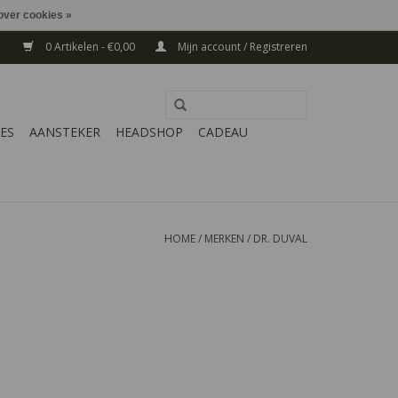
over cookies »
0 Artikelen - €0,00
Mijn account / Registreren
ES
AANSTEKER
HEADSHOP
CADEAU
HOME
/
MERKEN
/
DR. DUVAL