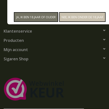
ABONNEER
Snoep
Aanbiedingen
Klantenservice
Koffie en thee
Producten
Mijn account
Blog
Sigaren Shop