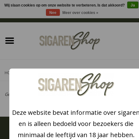
Wij slaan cookies op om onze website te verbeteren. Is dat akkoord?
Ja
Nee
Meer over cookies »
0 Artikelen - €0,00
Home
Sigaren accessoires
Sigaretten accessoires
HOME
/
MERKEN
/
FRUTA
Shag accessoires
Geen producten gevonden!...
Aansteker
Deze website bevat informatie over sigare
Headshop
en is alleen bedoeld voor bezoekers die
Meld je aan voor onze nieuwsbrief:
minimaal de leeftijd van 18 jaar hebben.
Cadeau