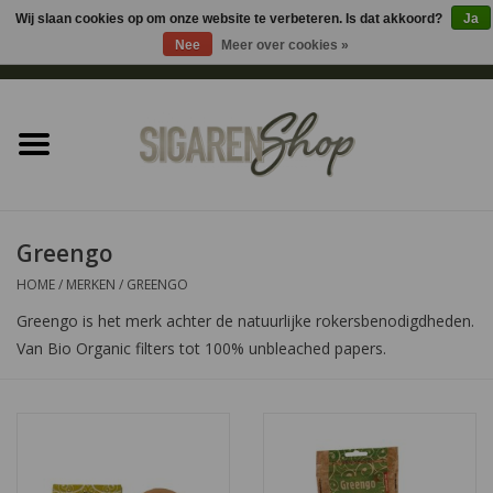
Wij slaan cookies op om onze website te verbeteren. Is dat akkoord?
Ja
Nee
Meer over cookies »
0 Artikelen - €0,00
Home
Sigaren accessoires
Sigaretten accessoires
Greengo
HOME
/
MERKEN
/
GREENGO
Shag accessoires
Greengo is het merk achter de natuurlijke rokersbenodigdheden.
Van Bio Organic filters tot 100% unbleached papers.
Aansteker
Headshop
Cadeau