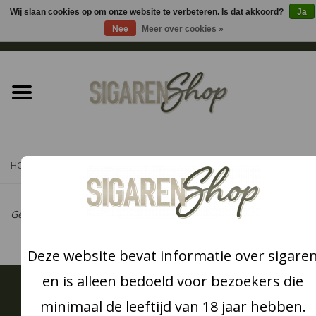
Wij slaan cookies op om onze website te verbeteren. Is dat akkoord?
Ja
Nee
Meer over cookies »
0 Artikelen - €0,00
Home
Sigaren accessoires
Sigaretten accessoires
HOME
/
MERKEN
/
L&M
Shag accessoires
Geen producten gevonden!...
Aansteker
Deze website bevat informatie over sigare
Headshop
en is alleen bedoeld voor bezoekers die
Meld je aan voor onze nieuwsbrief:
minimaal de leeftijd van 18 jaar hebben.
Cadeau