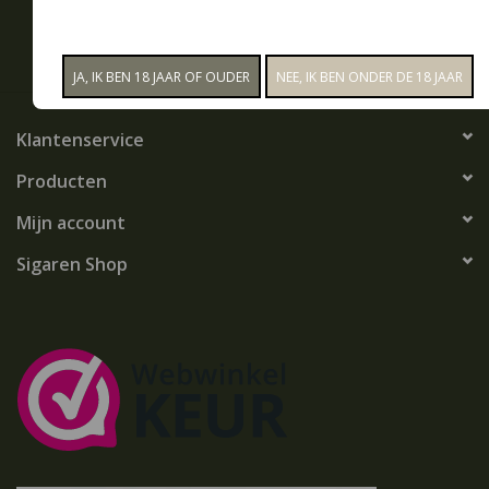
ABONNEER
Snoep
Aanbiedingen
Klantenservice
Koffie en thee
Producten
Mijn account
Blog
Sigaren Shop