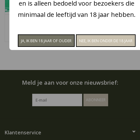
en is alleen bedoeld voor bezoekers die
Snoep
minimaal de leeftijd van 18 jaar hebben.
OCB Menthol filter tips
OCB OCB Vloei
€1,45
€0,60
Aanbiedingen
Koffie en thee
Blog
Meld je aan voor onze nieuwsbrief:
ABONNEER
Klantenservice