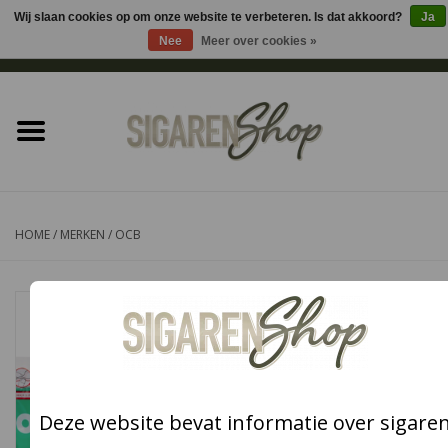
Wij slaan cookies op om onze website te verbeteren. Is dat akkoord?
Ja
Nee
Meer over cookies »
0 Artikelen - €0,00
Home
Sigaren accessoires
Sigaretten accessoires
HOME
/
MERKEN
/
OCB
Shag accessoires
Aansteker
Headshop
Deze website bevat informatie over sigare
Cadeau