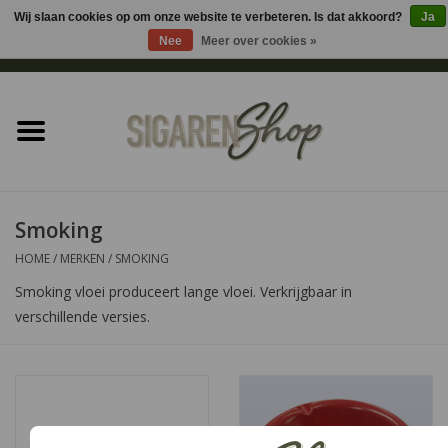
Wij slaan cookies op om onze website te verbeteren. Is dat akkoord?
Ja
Nee
Meer over cookies »
0 Artikelen - €0,00
Home
Sigaren accessoires
Sigaretten accessoires
Smoking
HOME
/
MERKEN
/
SMOKING
Shag accessoires
Smoking vloei produceert lange vloei. Verkrijgbaar in
verschillende versies.
Aansteker
Headshop
Cadeau