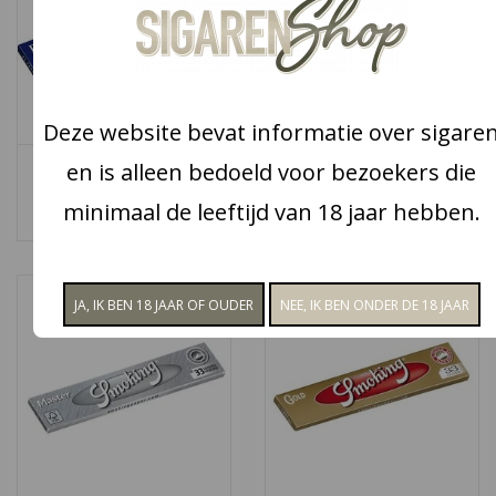
Snoep
Aanbiedingen
Deze website bevat informatie over sigare
en is alleen bedoeld voor bezoekers die
Smoking Blue
Smoking Asbak
Koffie en thee
€0,99
€1,95
minimaal de leeftijd van 18 jaar hebben.
Blog