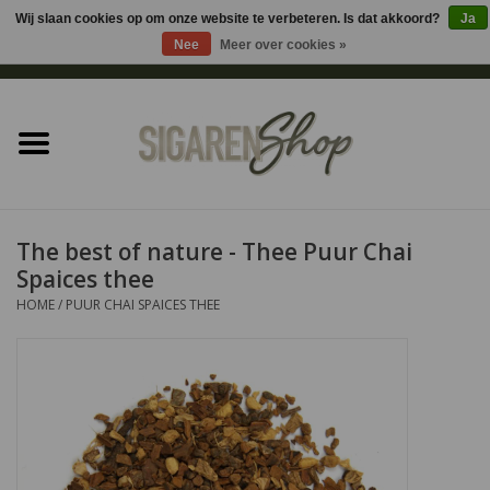
Wij slaan cookies op om onze website te verbeteren. Is dat akkoord?
Ja
Nee
Meer over cookies »
0 Artikelen - €0,00
Home
Sigaren accessoires
Sigaretten accessoires
The best of nature - Thee Puur Chai
Spaices thee
Shag accessoires
HOME
/
PUUR CHAI SPAICES THEE
Aansteker
Headshop
Cadeau