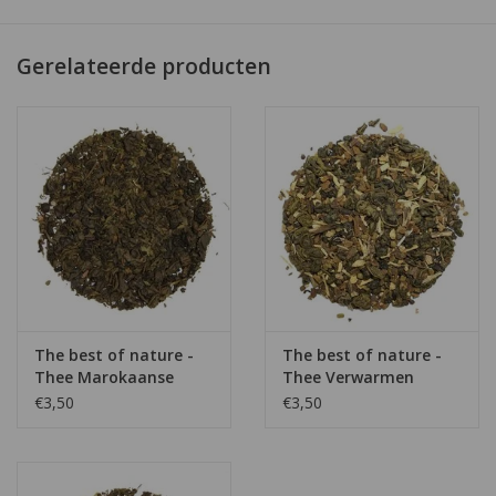
Chai Spices uit India
Gewicht: 100 gram
Gerelateerde producten
Verwarmend
Kruidig
Kaneel, gember, kruidnagel, kardemom en peper
te bereiden met gekookte melk
The best of nature -
The best of nature -
Thee Marokaanse
Thee Verwarmen
muntthee
€3,50
€3,50