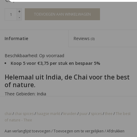
+
TOEVOEGEN AAN WINKELWAGEN
-
Informatie
Reviews
(0)
Beschikbaarheid:
Op voorraad
Koop 5 voor €3,75 per stuk en bespaar 5%
Helemaal uit India, de Chai voor the best
of nature.
Thee Gebieden: India
Onderdeel: Puur
Hoeveelheid: 100 gram
chai
/
chai spices
/
haagse markt
/
kruiden
/
puur
/
spices
/
thee
/
The best
Sterkte & Smaak: Kruidig en Cafeinevrij
of nature - Thee
Aan verlanglijst toevoegen
/
Toevoegen om te vergelijken
/
Afdrukken
Specificaties: