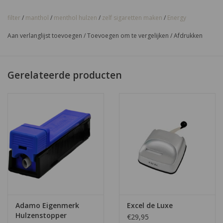
Uitvoering:
Filtertips menthol
Aantal tips per zakje:
100 stuks
filter
/
manthol
/
menthol hulzen
/
zelf sigaretten maken
/
Energy
Aan verlanglijst toevoegen
/
Toevoegen om te vergelijken
/
Afdrukken
Gerelateerde producten
Adamo Eigenmerk
Excel de Luxe
Hulzenstopper
€29,95