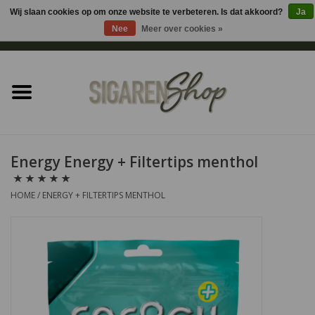
Wij slaan cookies op om onze website te verbeteren. Is dat akkoord?
Ja
Nee
Meer over cookies »
0 Artikelen - €0,00
Home
Sigaren accessoires
Sigaretten accessoires
Energy Energy + Filtertips menthol
Shag accessoires
HOME
/
ENERGY + FILTERTIPS MENTHOL
Aansteker
Headshop
Cadeau