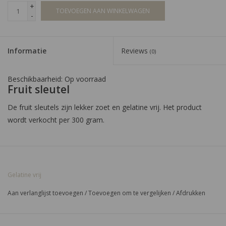
+
TOEVOEGEN AAN WINKELWAGEN
-
Informatie
Reviews
(0)
Beschikbaarheid:
Op voorraad
Fruit sleutel
De fruit sleutels zijn lekker zoet en gelatine vrij. Het product
wordt verkocht per 300 gram.
Allergenen
Geen pinda's en noten | Sojavrij | Lactosevrij
Gelatine vrij
Aan verlanglijst toevoegen
/
Toevoegen om te vergelijken
/
Afdrukken