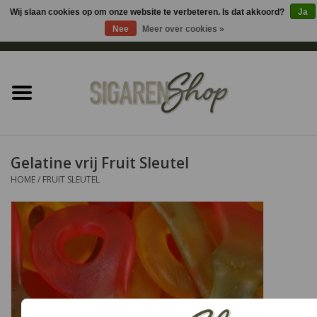
Wij slaan cookies op om onze website te verbeteren. Is dat akkoord?
Ja
Nee
Meer over cookies »
0 Artikelen - €0,00
Home
Sigaren accessoires
Sigaretten accessoires
Gelatine vrij Fruit Sleutel
HOME
/
FRUIT SLEUTEL
Shag accessoires
Aansteker
Headshop
Cadeau