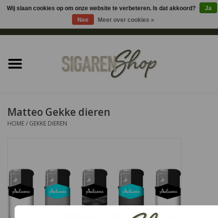
Wij slaan cookies op om onze website te verbeteren. Is dat akkoord?
Ja
Nee
Meer over cookies »
0 Artikelen - €0,00
Home
Sigaren accessoires
Sigaretten accessoires
Matteo Gekke dieren
HOME
/
GEKKE DIEREN
Shag accessoires
Aansteker
Headshop
Cadeau