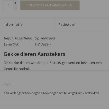
+
TOEVOEGEN AAN WINKELWAGEN
-
Informatie
Reviews
(0)
Beschikbaarheid:
Op voorraad
Levertijd:
1-2 dagen
Gekke dieren Aanstekers
De Gekke dieren worden per 5 stuks geleverd en bevatten een
kleurrijke opdruk.
Heeft u een vraag? U kunt ons bereiken via 0184 726 441 of
stuur een e-mail naar
info@sigaren.shop
!
Matteo
Aan verlanglijst toevoegen
/
Toevoegen om te vergelijken
/
Afdrukken