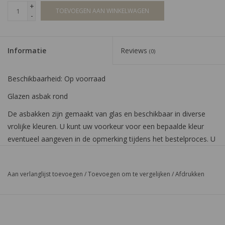
+
TOEVOEGEN AAN WINKELWAGEN
-
Informatie
Reviews
(0)
Beschikbaarheid:
Op voorraad
Glazen asbak rond
De asbakken zijn gemaakt van glas en beschikbaar in diverse
vrolijke kleuren. U kunt uw voorkeur voor een bepaalde kleur
eventueel aangeven in de opmerking tijdens het bestelproces. U
kunt zich ook laten verrassen door de inpakafdeling.
Aan verlanglijst toevoegen
/
Toevoegen om te vergelijken
/
Afdrukken