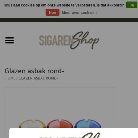
Wij slaan cookies op om onze website te verbeteren. Is dat akkoord?
Ja
Nee
Meer over cookies »
0 Artikelen - €0,00
Home
Sigaren accessoires
Sigaretten accessoires
Glazen asbak rond-
HOME
/
GLAZEN ASBAK ROND-
Shag accessoires
Aansteker
Headshop
Cadeau