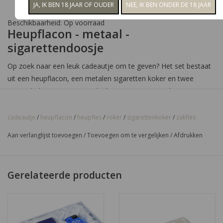
Beschikbaarheid:
Op voorraad
Heupflacon - metaal -
sigarettendoosje
Op zoek naar een leuk cadeautje om te geven? Het set bestaat
uit een heupflacon, een metalen sigaretten koker en twee
cupjes/bekertjes om uit te drinken. De set is verpakt in een
mooie zwarte doos waardoor het er leuk uitziet wanneer u het
weggeeft en de inhoud een verrassing blijft tot de doos wordt
cadeautje
/
heupflacon
/
heupfles
/
roker
/
sigarettenkoker
/
zakfles
geopend.
Aan verlanglijst toevoegen
/
Toevoegen om te vergelijken
/
Afdrukken
Gerelateerde producten