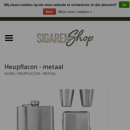
Wij slaan cookies op om onze website te verbeteren. Is dat akkoord?
Ja
Nee
Meer over cookies »
0 Artikelen - €0,00
Home
Sigaren accessoires
Sigaretten accessoires
Heupflacon - metaal
HOME
/
HEUPFLACON - METAAL
Shag accessoires
Aansteker
Headshop
Cadeau