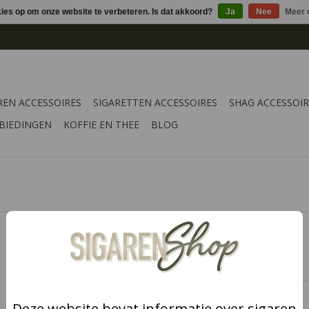
kies op om onze website te verbeteren. Is dat akkoord?
Ja
Nee
Meer 
REN ACCESSOIRES
SIGARETTEN ACCESSOIRES
SHAG ACCESSOIR
BIEDINGEN
KOFFIE EN THEE
BLOG
€1,95
Informatie
Deze website bevat informatie over sigaren