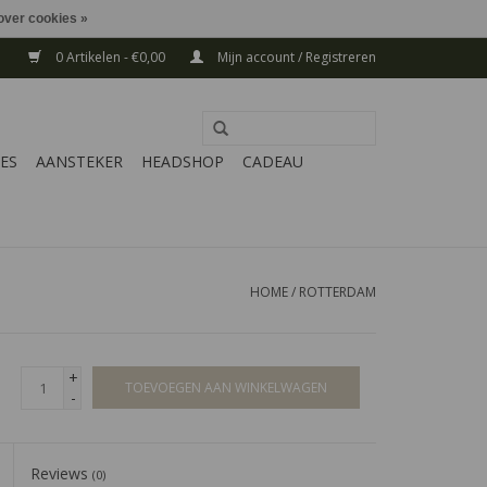
over cookies »
0 Artikelen - €0,00
Mijn account / Registreren
ES
AANSTEKER
HEADSHOP
CADEAU
HOME
/
ROTTERDAM
+
TOEVOEGEN AAN WINKELWAGEN
-
Reviews
(0)