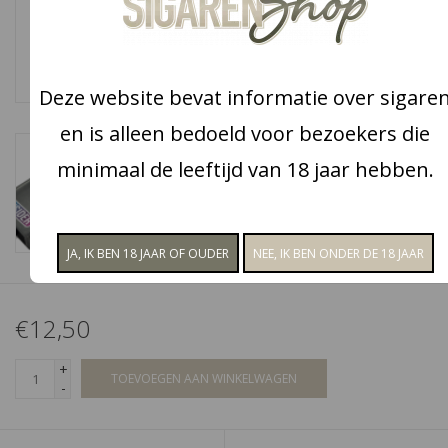
Snoep
Deze website bevat informatie over sigare
Aanbiedingen
en is alleen bedoeld voor bezoekers die
Koffie en thee
minimaal de leeftijd van 18 jaar hebben.
Blog
€12,50
+
TOEVOEGEN AAN WINKELWAGEN
-