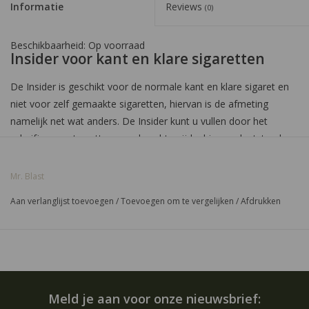
Informatie
Reviews
(0)
Beschikbaarheid:
Op voorraad
Insider voor kant en klare sigaretten
De Insider is geschikt voor de normale kant en klare sigaret en
niet voor zelf gemaakte sigaretten, hiervan is de afmeting
namelijk net wat anders. De Insider kunt u vullen door het
schuifje open te zetten aan de achterzijde, hierop plaatst u de
bijgeleverde trechter. Vervolgens vult u de insider voorzichtig
met de balletjes, na het vullen sluit u het schuifje. U plaatst
Mr. Blast
vervolgens de sigaret op de Insider en maakt met een gaatje in
Aan verlanglijst toevoegen
/
Toevoegen om te vergelijken
/
Afdrukken
de huls door het schuifje naar voren te plaatsen. Hierna gebruikt
u het andere schuifje om een balletje toe te voegen en in de
huls te drukken. Hierna heeft u uw zelfgemaakte click sigaret.
Meld je aan voor onze nieuwsbrief: