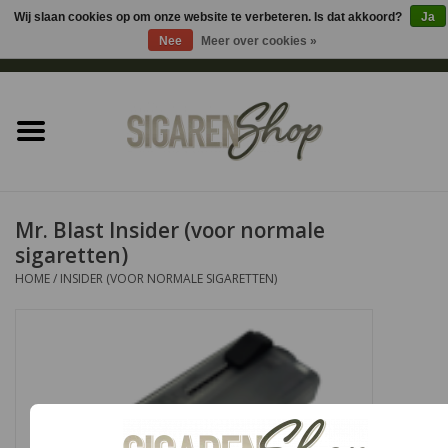
Wij slaan cookies op om onze website te verbeteren. Is dat akkoord?
Ja
Nee
Meer over cookies »
0 Artikelen - €0,00
Home
Sigaren accessoires
Sigaretten accessoires
Mr. Blast Insider (voor normale
sigaretten)
Shag accessoires
HOME
/
INSIDER (VOOR NORMALE SIGARETTEN)
Aansteker
Headshop
Cadeau