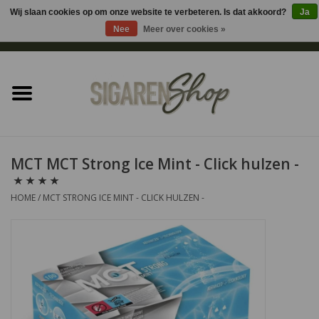
Wij slaan cookies op om onze website te verbeteren. Is dat akkoord?
Ja
Nee
Meer over cookies »
0 Artikelen - €0,00
Home
Sigaren accessoires
Sigaretten accessoires
MCT MCT Strong Ice Mint - Click hulzen -
Shag accessoires
HOME
/
MCT STRONG ICE MINT - CLICK HULZEN -
Aansteker
Headshop
Cadeau