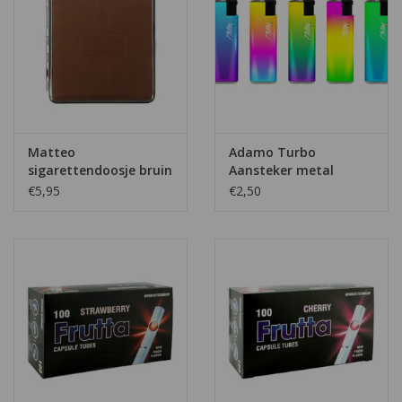
Matteo
Adamo Turbo
sigarettendoosje bruin
Aansteker metal
leer
colourful
€5,95
€2,50