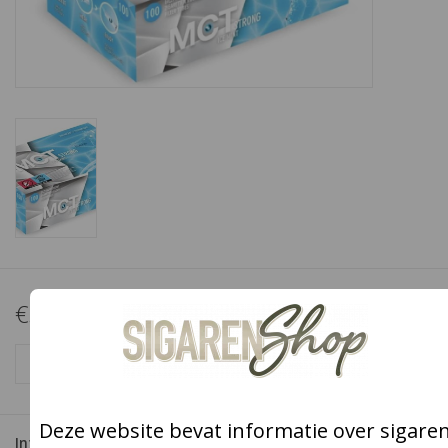
Snoep
Aanbiedingen
Koffie en thee
Blog
€3,20
+
TOEVOEGEN AAN WINKELWAGEN
-
Deze website bevat informatie over sigare
Informatie
Reviews
(6)