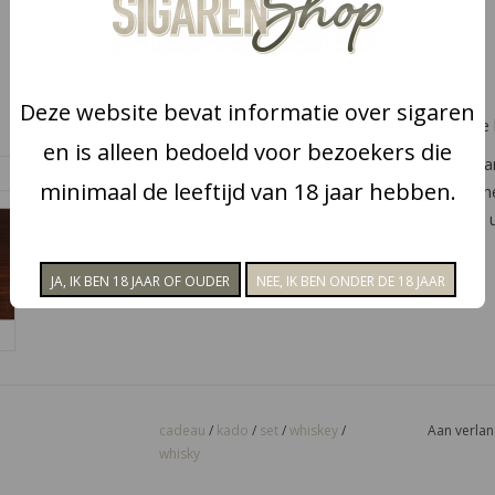
Beschikbaarheid:
Op voorraad
Sigaren en whisky set No. 5
Deze website bevat informatie over sigaren
Het set is goed en stevig verpakt in een mooie
en is alleen bedoeld voor bezoekers die
Het set bevat twee whisky glazen, 6 herbruikbare
minimaal de leeftijd van 18 jaar hebben.
het glas te plaatsen en een sigarenknipper. O h
ronde inkepingen aan de bovenzijde, hier kunt u
cadeau
/
kado
/
set
/
whiskey
/
Aan verlan
whisky