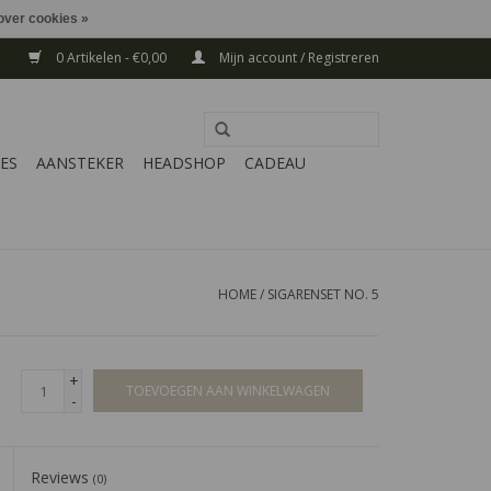
over cookies »
0 Artikelen - €0,00
Mijn account / Registreren
ES
AANSTEKER
HEADSHOP
CADEAU
HOME
/
SIGARENSET NO. 5
+
TOEVOEGEN AAN WINKELWAGEN
-
Reviews
(0)