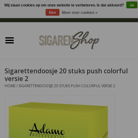
Wij slaan cookies op om onze website te verbeteren. Is dat akkoord?
Ja
Nee
Meer over cookies »
0 Artikelen - €0,00
Home
Sigaren accessoires
Sigaretten accessoires
Sigarettendoosje 20 stuks push colorful
versie 2
Shag accessoires
HOME
/
SIGARETTENDOOSJE 20 STUKS PUSH COLORFUL VERSIE 2
Aansteker
Headshop
Cadeau