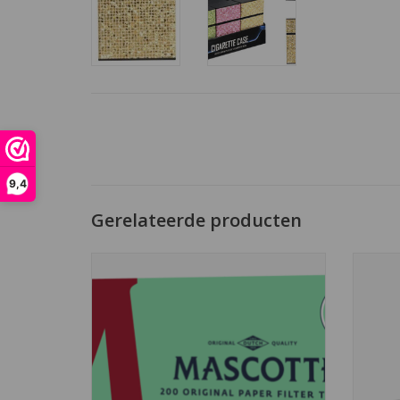
9,4
Gerelateerde producten
De mascotte filter huls is in Nederland de
De Mas
meest verkochte huls die gebruikt wordt
eerste 
om zelf sigaretten te maken.
en i
goedko
TOEVOEGEN AAN WINKELWAGEN
voor d
TO