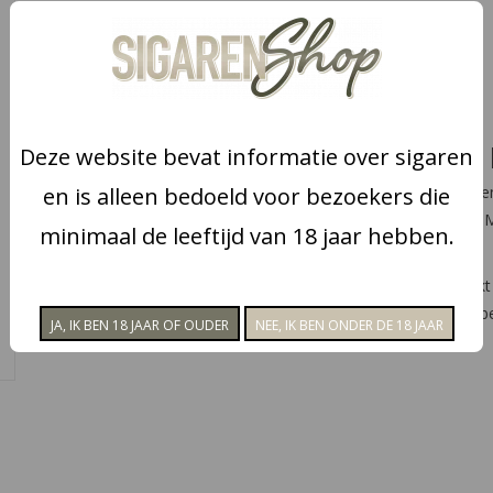
Beschikbaarheid:
Op voorraad
Levertijd:
1-2 dagen
Sigarettendoosje 20 stuks 
Deze website bevat informatie over sigaren
en is alleen bedoeld voor bezoekers die
Dit handige sigarettendoosje voor 20 sigarett
u de voorkant indrukt schiet het doosje open. 
minimaal de leeftijd van 18 jaar hebben.
beschermen tegen schade.
Het sigarettendoosje is ook uitermate geschikt 
heeft gedaan kunt u de sigaretten eenvoudig b