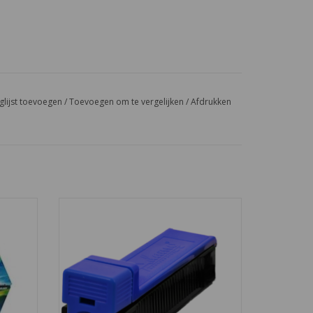
glijst toevoegen
/
Toevoegen om te vergelijken
/
Afdrukken
 frisse
Onze Eigenmerk Hulzenstopper, ook wel
rpakt in
sigarettenmachine genoemd, heeft een
scherpe prijs en is voor geschikt voor het
zelf maken van sigaretten.
GEN
TOEVOEGEN AAN WINKELWAGEN