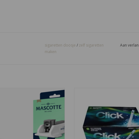
sigaretten doosje
/
zelf sigaretten
Aan verlan
maken
cotte hulzenstopper de luxe is het
De Click hulzen van MCT bevat een
sigaretten apparaatje van Mascotte
menthol smaak. 100 click hulzen ve
s uiteindelijk ook de beste. Er zijn
een doosje.
pere en duurdere modellen, maar
TOEVOEGEN AAN WINKELWA
e meeste mensen is dit artikel het
best geschikt.
EVOEGEN AAN WINKELWAGEN