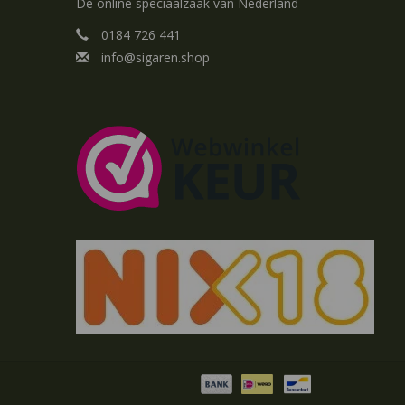
De online speciaalzaak van Nederland
0184 726 441
info@sigaren.shop