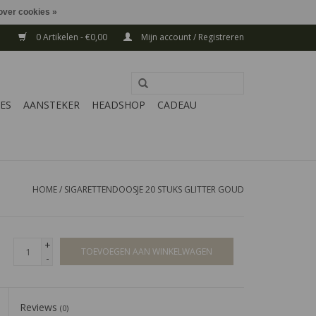
over cookies »
0 Artikelen - €0,00
Mijn account / Registreren
ES
AANSTEKER
HEADSHOP
CADEAU
HOME
/
SIGARETTENDOOSJE 20 STUKS GLITTER GOUD
+
TOEVOEGEN AAN WINKELWAGEN
-
Reviews
(0)