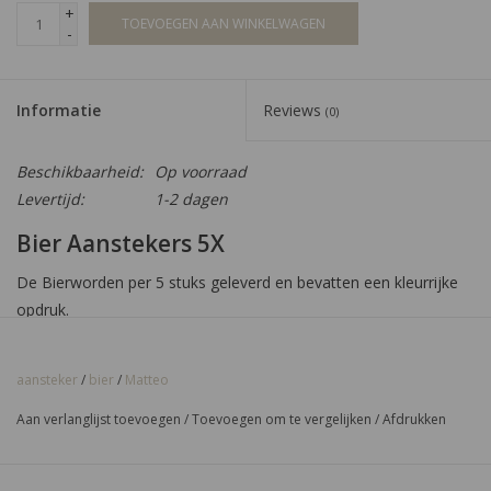
+
TOEVOEGEN AAN WINKELWAGEN
-
Informatie
Reviews
(0)
Beschikbaarheid:
Op voorraad
Levertijd:
1-2 dagen
Bier Aanstekers 5X
De Bierworden per 5 stuks geleverd en bevatten een kleurrijke
opdruk.
Heeft u een vraag? U kunt ons bereiken via 0184 726 441 of
stuur een e-mail naar
info@sigaren.shop
!
aansteker
/
bier
/
Matteo
Aan verlanglijst toevoegen
/
Toevoegen om te vergelijken
/
Afdrukken