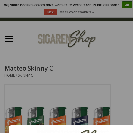
Wij slaan cookies op om onze website te verbeteren. Is dat akkoord?
Ja
Nee
Meer over cookies »
0 Artikelen - €0,00
Home
Sigaren accessoires
Sigaretten accessoires
Matteo Skinny C
HOME
/
SKINNY C
Shag accessoires
Aansteker
Headshop
Cadeau