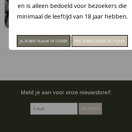
en is alleen bedoeld voor bezoekers die
Snoep
minimaal de leeftijd van 18 jaar hebben.
Aanbiedingen
Venco Honingdrop
Red Band Dropfruit
duo's
€2,10
Koffie en thee
€2,10
Blog
Meld je aan voor onze nieuwsbrief:
ABONNEER