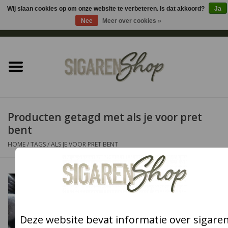
Wij slaan cookies op om onze website te verbeteren. Is dat akkoord?
Ja
Nee
Meer over cookies »
0 Artikelen - €0,00
Home
Sigaren accessoires
Sigaretten accessoires
Producten getagd met als je voor pret
bent
Shag accessoires
HOME
/
TAGS
/
ALS JE VOOR PRET BENT
Aansteker
Headshop
Deze website bevat informatie over sigare
Cadeau