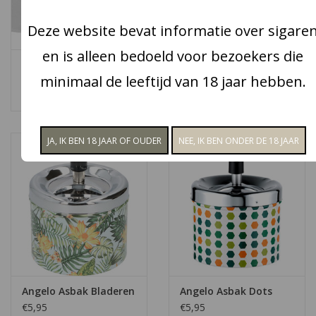
Deze website bevat informatie over sigare
Snoep
en is alleen bedoeld voor bezoekers die
Metalen sigaretten
Metalen dobbelsteen
Aanbiedingen
minimaal de leeftijd van 18 jaar hebben.
dover
sigarettendover
€3,50
€3,50
Koffie en thee
Blog
Angelo Asbak Bladeren
Angelo Asbak Dots
€5,95
€5,95