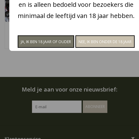
en is alleen bedoeld voor bezoekers die
Snoep
minimaal de leeftijd van 18 jaar hebben.
Perfetti Van Melle
Matthijs Veggie Zoute
Aanbiedingen
Drop toffees
zeesterren
€3,25
€3,00
Koffie en thee
Blog
Meld je aan voor onze nieuwsbrief:
ABONNEER