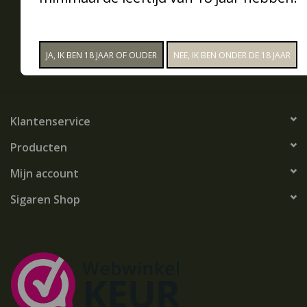
Meld je aan voor onze nieuwsbrief:
Snoep
ABONNEER
Aanbiedingen
Koffie en thee
Klantenservice
Blog
Producten
Mijn account
Sigaren Shop