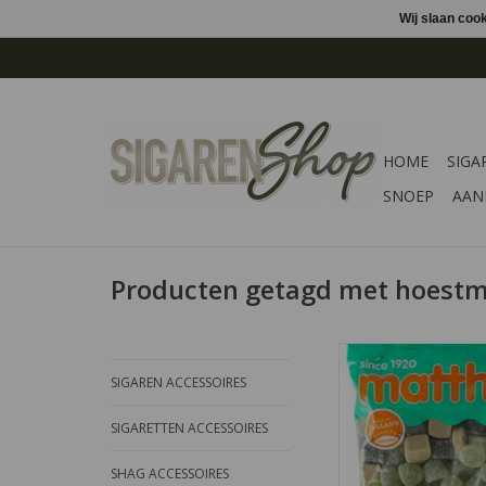
Wij slaan coo
HOME
SIGA
SNOEP
AAN
Producten getagd met hoest
De hoestmelange is
SIGAREN ACCESSOIRES
bekende melange met
SIGARETTEN ACCESSOIRES
TOEVOEGEN AAN WI
SHAG ACCESSOIRES