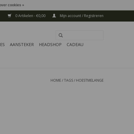
over cookies »
0 Artikelen - €0,00
Mijn account / Registreren
ES
AANSTEKER
HEADSHOP
CADEAU
HOME
/
TAGS
/
HOESTMELANGE