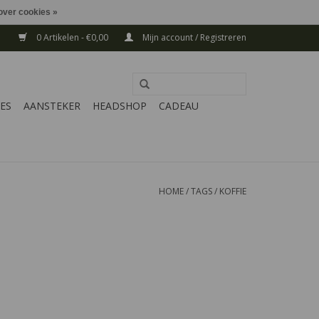
over cookies »
0 Artikelen - €0,00
Mijn account / Registreren
ES
AANSTEKER
HEADSHOP
CADEAU
HOME
/
TAGS
/
KOFFIE