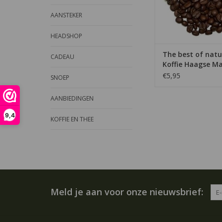
einde. Daarnaast pr
AANSTEKER
fijne chocolade
TOEVOEGEN AAN WI
HEADSHOP
The best of natu
CADEAU
Koffie Haagse M
Koffie
€5,95
SNOEP
AANBIEDINGEN
9,4
KOFFIE EN THEE
Meld je aan voor onze nieuwsbrief: