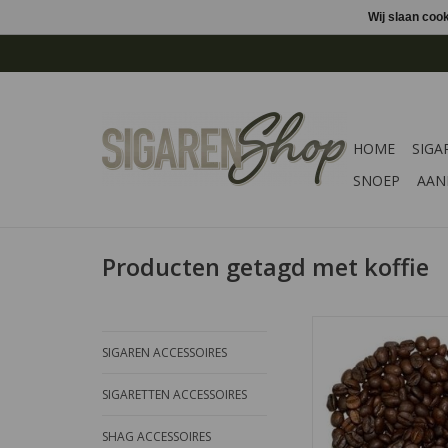
Wij slaan coo
HOME
SIGA
SNOEP
AAN
Producten getagd met koffie
Voor de Haagse Mark
is een mooie select
SIGAREN ACCESSOIRES
bonen gebruikt di
donker zijn gebrand
SIGARETTEN ACCESSOIRES
van de Espresso k
omschreven als echt
SHAG ACCESSOIRES
maar zondet het bitt