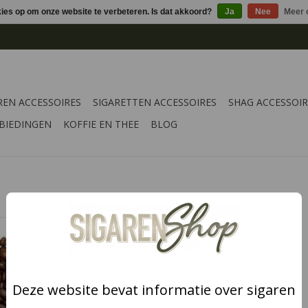
kies op om onze website te verbeteren. Is dat akkoord?
Ja
Nee
Meer 
REN ACCESSOIRES
SIGARETTEN ACCESSOIRES
SHAG ACCESSOIR
BIEDINGEN
KOFFIE EN THEE
BLOG
t Espresso
Een vrolijke elektrische aansteker
ie koffie
met een Barista opdruk. U
e middel
ontvangt 5 aanstekers.
. De smaak
TOEVOEGEN AAN WINKELWAGEN
an worden
Deze website bevat informatie over sigaren
 Italiaans
erje op het