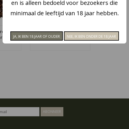
en is alleen bedoeld voor bezoekers die
oeft u de
 tonen
minimaal de leeftijd van 18 jaar hebben.
NKELWAGEN
re -
Barista Soft Touch 5X -
arkt
€4,50
ABONNEER