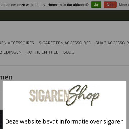
kies op om onze website te verbeteren. Is dat akkoord?
Ja
Nee
Meer 
REN ACCESSOIRES
SIGARETTEN ACCESSOIRES
SHAG ACCESSOIR
BIEDINGEN
KOFFIE EN THEE
BLOG
emen
ag in op te
NKELWAGEN
Deze website bevat informatie over sigaren