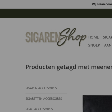
Wij slaan coo
HOME
SIGA
SNOEP
AAN
Producten getagd met meen
Een shagzak om uw sh
bergen.
SIGAREN ACCESSOIRES
TOEVOEGEN AAN WI
SIGARETTEN ACCESSOIRES
SHAG ACCESSOIRES