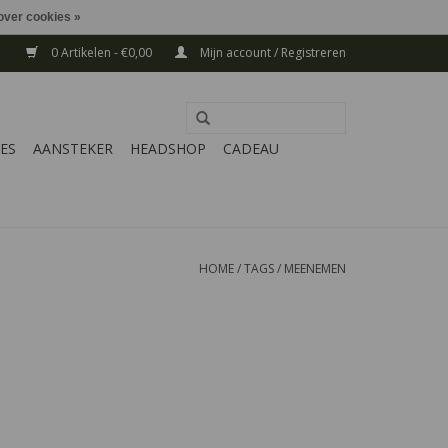
over cookies »
0 Artikelen - €0,00
Mijn account / Registreren
ES
AANSTEKER
HEADSHOP
CADEAU
HOME
/
TAGS
/
MEENEMEN