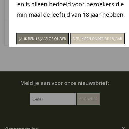
en is alleen bedoeld voor bezoekers die
Snoep
minimaal de leeftijd van 18 jaar hebben.
It's a girl!
Aanbiedingen
€3,50
Koffie en thee
Blog
Meld je aan voor onze nieuwsbrief:
ABONNEER