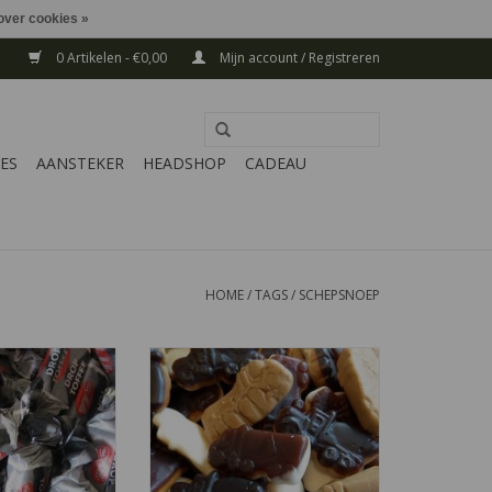
over cookies »
0 Artikelen - €0,00
Mijn account / Registreren
ES
AANSTEKER
HEADSHOP
CADEAU
HOME
/
TAGS
/
SCHEPSNOEP
an Melle drop
Op zoek naar Autodrop zachte
de herkenbare
wagens? U heeft ze gevonden,
erpakt per 275
een lekkere zachte botsing in
am.
verschillende smaken. Ontdek ze
allemaal en het product is
N WINKELWAGEN
glutenvrij.