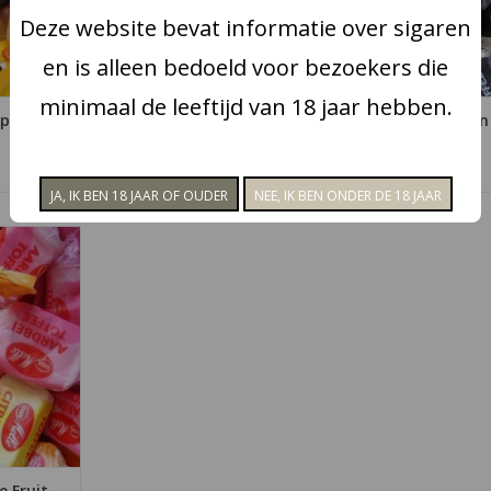
NKELWAGEN
Deze website bevat informatie over sigaren
en is alleen bedoeld voor bezoekers die
minimaal de leeftijd van 18 jaar hebben.
p total
Venco Schoolkrijt
Perfetti Van
toffees
€2,55
€3,25
le fruit
heerlijke
el, citroen
t per 275
NKELWAGEN
e Fruit