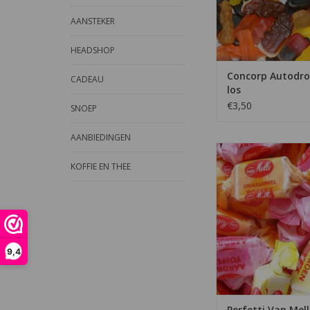
TOEVOEGEN AAN WI
AANSTEKER
HEADSHOP
Concorp Autodro
CADEAU
los
€3,50
SNOEP
AANBIEDINGEN
De bekende Van Mel
toffees hebben de 
KOFFIE EN THEE
fruitsmaken sinaasapp
en aardbei. Verpak
gram.
TOEVOEGEN AAN WI
9,4
Perfetti Van Mell