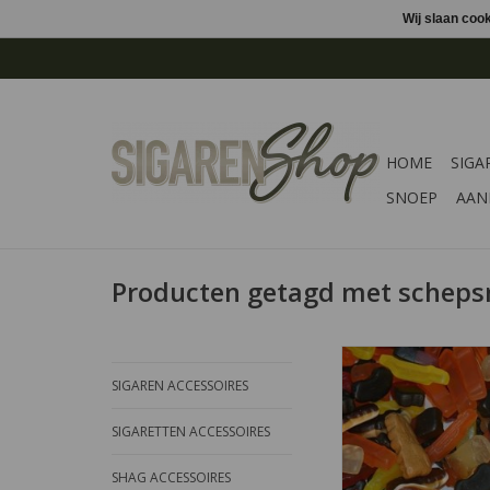
Wij slaan coo
HOME
SIGA
SNOEP
AAN
Producten getagd met schep
Op zoek naar Autod
loss? U heeft ze gev
SIGAREN ACCESSOIRES
lekkere botsing va
verschillende smaken
SIGARETTEN ACCESSOIRES
allemaal en het pr
glutenvrij.
SHAG ACCESSOIRES