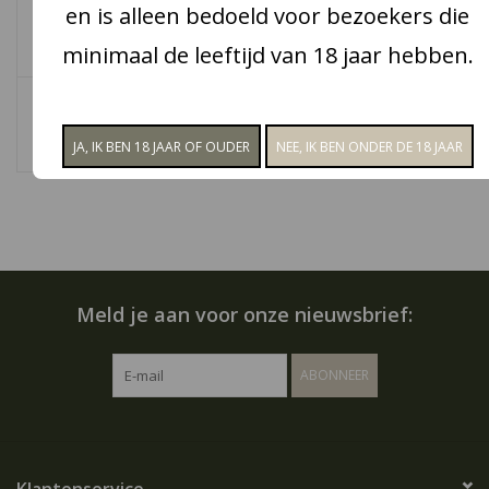
en is alleen bedoeld voor bezoekers die
Snoep
minimaal de leeftijd van 18 jaar hebben.
Angelo Cigar Punch
Aanbiedingen
Metal Chrome,
Automatic
€15,50
Koffie en thee
Blog
Meld je aan voor onze nieuwsbrief:
ABONNEER