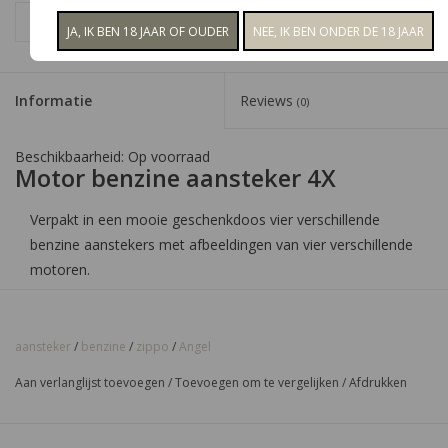
+
TOEVOEGEN AAN WINKELWAGEN
-
Informatie
Reviews
(0)
Beschikbaarheid:
Op voorraad
Motor benzine aansteker 4X
Verpakt in een mooie geschenkdoos vier verschillende
benzine aanstekers met afbeeldingen van vier verschillende
motoren.
aansteker
/
benzine
/
zippo
/
Angel
Aan verlanglijst toevoegen
/
Toevoegen om te vergelijken
/
Afdrukken