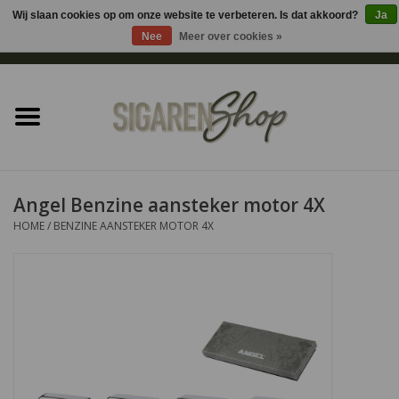
Wij slaan cookies op om onze website te verbeteren. Is dat akkoord?
Ja
Nee
Meer over cookies »
0 Artikelen - €0,00
Home
Sigaren accessoires
Sigaretten accessoires
Angel Benzine aansteker motor 4X
HOME
/
BENZINE AANSTEKER MOTOR 4X
Shag accessoires
Aansteker
Headshop
Cadeau