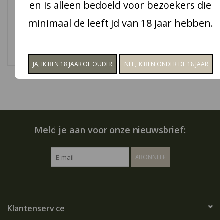
en is alleen bedoeld voor bezoekers die
Snoep
minimaal de leeftijd van 18 jaar hebben.
Angel Benzine
Angel Klassieke
aansteker motor 4X
benzine aansteker 6 X
Aanbiedingen
€29,95
€43,95
Koffie en thee
Blog
Meld je aan voor onze nieuwsbrief:
ABONNEER
Klantenservice