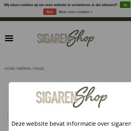
Wij slaan cookies op om onze website te verbeteren. Is dat akkoord?
Ja
Nee
Meer over cookies »
0 Artikelen - €0,00
Home
Sigaren accessoires
Sigaretten accessoires
HOME
/
MERKEN
/
ANGEL
Shag accessoires
Aansteker
Headshop
Deze website bevat informatie over sigare
Cadeau